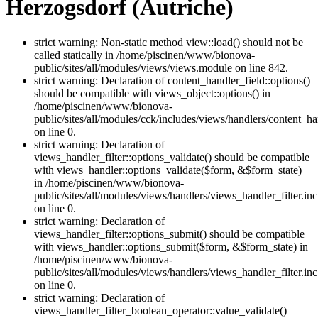
Herzogsdorf (Autriche)
strict warning: Non-static method view::load() should not be
called statically in /home/piscinen/www/bionova-
public/sites/all/modules/views/views.module on line 842.
strict warning: Declaration of content_handler_field::options()
should be compatible with views_object::options() in
/home/piscinen/www/bionova-
public/sites/all/modules/cck/includes/views/handlers/content_ha
on line 0.
strict warning: Declaration of
views_handler_filter::options_validate() should be compatible
with views_handler::options_validate($form, &$form_state)
in /home/piscinen/www/bionova-
public/sites/all/modules/views/handlers/views_handler_filter.inc
on line 0.
strict warning: Declaration of
views_handler_filter::options_submit() should be compatible
with views_handler::options_submit($form, &$form_state) in
/home/piscinen/www/bionova-
public/sites/all/modules/views/handlers/views_handler_filter.inc
on line 0.
strict warning: Declaration of
views_handler_filter_boolean_operator::value_validate()